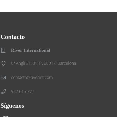
Contacto
River International
C/ Anglí 31, 3º, 1ª, 08017, Barcelona
contacto@riverint.com
932 013 777
Síguenos