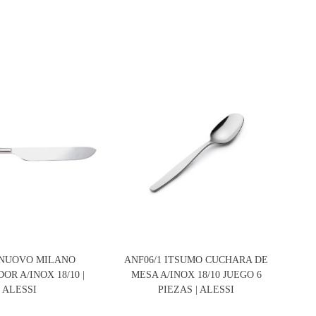
5 NUOVO MILANO
ANF06/1 ITSUMO CUCHARA DE
VA0
OR A/INOX 18/10 |
MESA A/INOX 18/10 JUEGO 6
1
ALESSI
PIEZAS | ALESSI