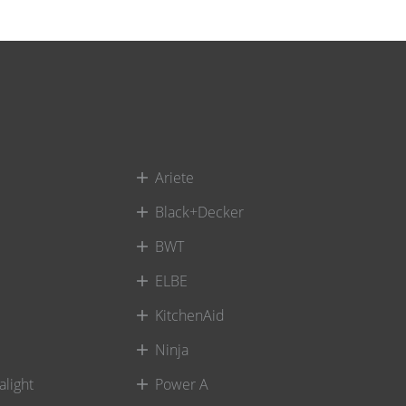
Ariete
Black+Decker
BWT
ELBE
KitchenAid
Ninja
alight
Power A