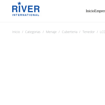
Inicio
Empre
Inicio
/
Categorias
/
Menaje
/
Cuberteria
/
Tenedor
/
LC