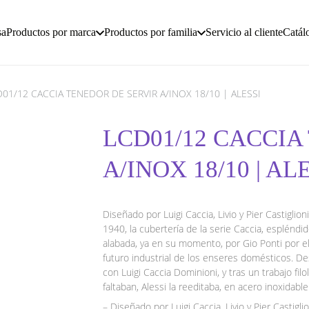
sa
Productos por marca
Productos por familia
Servicio al cliente
Catál
D01/12 CACCIA TENEDOR DE SERVIR A/INOX 18/10 | ALESSI
LCD01/12 CACCIA
A/INOX 18/10 | AL
Diseñado por Luigi Caccia, Livio y Pier Castiglio
1940, la cubertería de la serie Caccia, esplénd
alabada, ya en su momento, por Gio Ponti por el 
futuro industrial de los enseres domésticos. De
con Luigi Caccia Dominioni, y tras un trabajo fi
faltaban, Alessi la reeditaba, en acero inoxidabl
– Diseñado por Luigi Caccia, Livio y Pier Castiglio