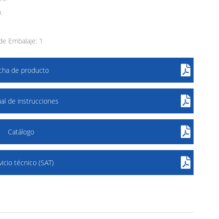
.
e Embalaje: 1
icha de producto
al de instrucciones
Catálogo
vicio técnico (SAT)