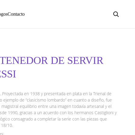
ogos
Contacto
 TENEDOR DE SERVIR
ESSI
ni. Proyectada en 1938 y presentada en plata en la Trienal de
ido ejemplo de “clasicismo lombardo” en cuanto a diseño, fue
magistral equilibrio entre una imagen todavía artesanal y el
sde 1990, gracias a un acuerdo con los hermanos Castiglioni y
lológico consagrado a completar la serie con las piezas que
e 18/10.
ni.