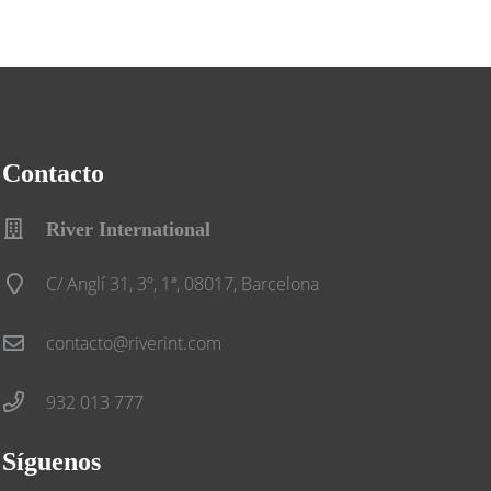
Contacto
River International
C/ Anglí 31, 3º, 1ª, 08017, Barcelona
contacto@riverint.com
932 013 777
Síguenos