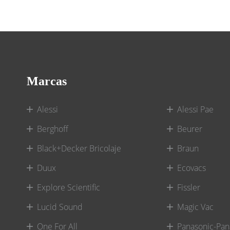
Marcas
Alessi
Alessi Pae
Berghoff
Beurer
Black+Decker Bricolaje
Braun
Duux
Ecovacs
Explore Scientific
Fissler
Lucid Sound
Magic Vac
One For All
Panasonic-Pan