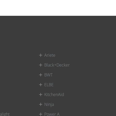
Ariete
Black+Decker
BWT
ELBE
KitchenAid
Ninja
alight
Power A