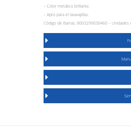
– Color metálico brillante.
– Apto para el lavavajillas.
Código de Barras: 8003299030460 – Unidades d
F
Manu
Ser