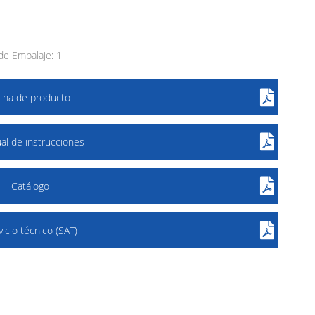
e Embalaje: 1
icha de producto
al de instrucciones
Catálogo
vicio técnico (SAT)