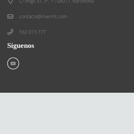
C/ Anglí 31, 3º, 1ª, 08017, Barcelona
contacto@riverint.com
932 013 777
Síguenos