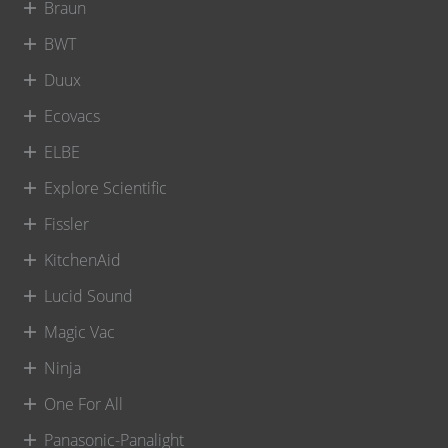
Braun
BWT
Duux
Ecovacs
ELBE
Explore Scientific
Fissler
KitchenAid
Lucid Sound
Magic Vac
Ninja
One For All
Panasonic-Panalight