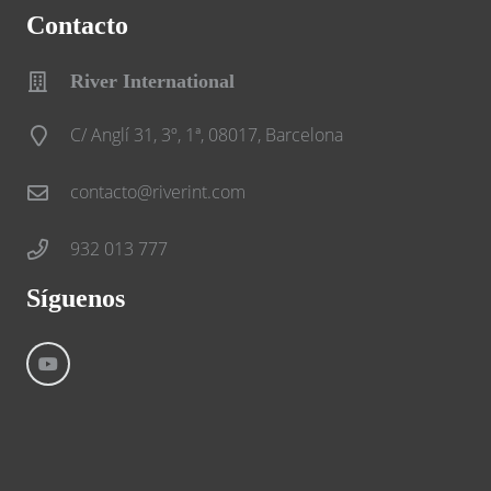
Contacto
River International
C/ Anglí 31, 3º, 1ª, 08017, Barcelona
contacto@riverint.com
932 013 777
Síguenos