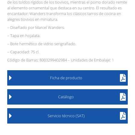
de los toldos rígidos de los tiovivos, mientras el pomo dorado remite
al elemento ornamental que destaca en su centro. El resultado es
encantador: Wanders transforma los clásicos tarros de cocina en
alegres tiovivos en miniatura.
– Diseñado por Marcel Wanders.
– Tapa en hojalata.
– Bote hermético de vidrio serigrafiado.
– Capacidad: 75 cl.
Código de Barras: 8003299402984 – Unidades de Embalaje: 1
Ficha de producto
Catálogo
Servicio técnico (SAT)