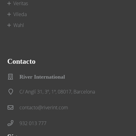
Veritas
Vileda
Wahl
Contacto
River International
C/ Anglí 31, 3º, 1ª, 08017, Barcelona
contacto@riverint.com
932 013 777