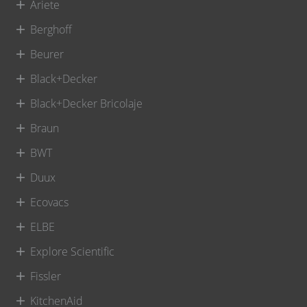
Ariete
Berghoff
Beurer
Black+Decker
Black+Decker Bricolaje
Braun
BWT
Duux
Ecovacs
ELBE
Explore Scientific
Fissler
KitchenAid