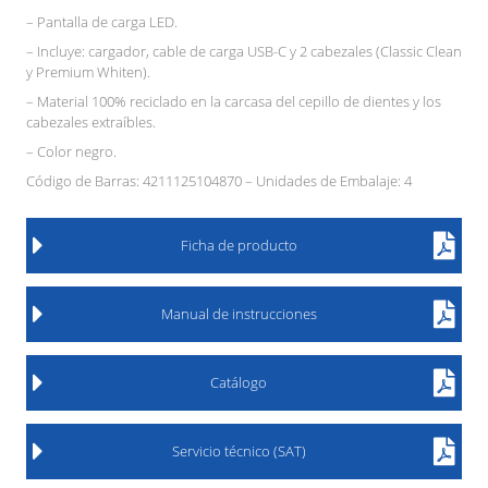
– Pantalla de carga LED.
– Incluye: cargador, cable de carga USB-C y 2 cabezales (Classic Clean
y Premium Whiten).
– Material 100% reciclado en la carcasa del cepillo de dientes y los
cabezales extraíbles.
– Color negro.
Código de Barras: 4211125104870 – Unidades de Embalaje: 4
Ficha de producto
Manual de instrucciones
Catálogo
Servicio técnico (SAT)