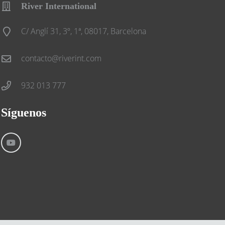
River International
C/ Anglí 31, 3º, 1ª, 08017, Barcelona
contacto@riverint.com
932 013 777
Síguenos