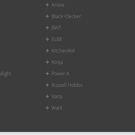
Ariete
Black+Decker
BWT
ELBE
KitchenAid
Ninja
alight
Power A
Russell Hobbs
Varta
Wahl