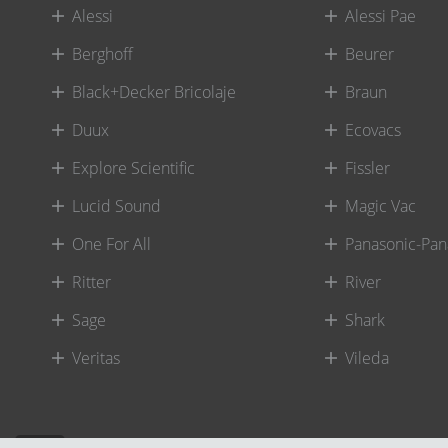
Alessi
Alessi Pae
Berghoff
Beurer
Black+Decker Bricolaje
Braun
Duux
Ecovacs
Explore Scientific
Fissler
Lucid Sound
Magic Vac
One For All
Panasonic-Pan
Ritter
River
Sage
Shark
Veritas
Vileda