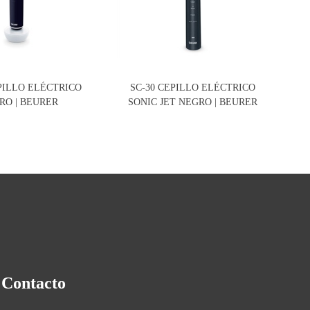
PILLO ELÉCTRICO
SC-30 CEPILLO ELÉCTRICO
SC-
RO | BEURER
SONIC JET NEGRO | BEURER
DIE
Contacto