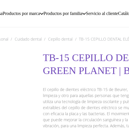
sa
Productos por marca
Productos por familia
Servicio al cliente
Catál
sonal
/
Cuidado dental
/
Cepillo dental
/
TB-15 CEPILLO DENTAL EL
TB-15 CEPILLO D
GREEN PLANET | 
El cepillo de dientes eléctrico TB-15 de Beurer
limpieza y otro para aquellas personas que teng
utiliza una tecnología de limpieza oscilante y pu
extraíbles del cepillo de dientes eléctrico se 
con eficacia la placa y las bacterias. El movimien
que puede mejorar la circulación sanguínea y la
vibración, para una limpieza perfecta. Además, t