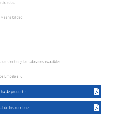
eciclados.
y sensibilidad.
o de dientes y los cabezales extraíbles.
e Embalaje: 6
icha de producto
al de instrucciones