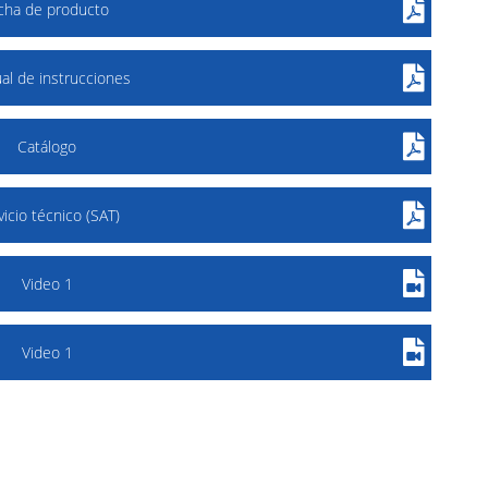
icha de producto
al de instrucciones
Catálogo
vicio técnico (SAT)
Video 1
Video 1