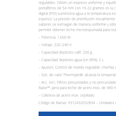
regulables. Obtén un expreso uniforme y equilibr
portafiltros de 54 mm con 19-22 gramos es la cl
digital (PID) suministra agua a la temperatura e
expreso. La presión de preinfusión inicialment
sabores se extraigan de manera uniforme y obte
permite obtener leche microespumada para realza
– Potencia: 1.650 W.
– Voltaje: 220–240 V.
– Capacidad depósito café: 250 g.
– Capacidad depósito agua (sin BPA): 2 L.
– Ajustes: Control de molido regulable. Interfaz 
– Sist. de calor ThermoJet®: alcanza la tempera
– Acc. incl.: Filtros presurizados y no presurizad
Razor™. Jarra para leche de acero inox. de 480 ml.
– Cafetera de acero inox. cepillado.
Código de Barras: 9312432032834 – Unidades d