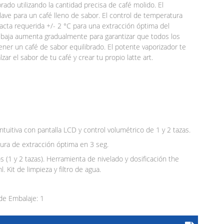
ado utilizando la cantidad precisa de café molido. El
ave para un café lleno de sabor. El control de temperatura
xacta requerida +/- 2 °C para una extracción óptima del
e baja aumenta gradualmente para garantizar que todos los
ner un café de sabor equilibrado. El potente vaporizador te
r el sabor de tu café y crear tu propio latte art.
intuitiva con pantalla LCD y control volumétrico de 1 y 2 tazas.
tura de extracción óptima en 3 seg.
os (1 y 2 tazas). Herramienta de nivelado y dosificación the
 Kit de limpieza y filtro de agua.
e Embalaje: 1