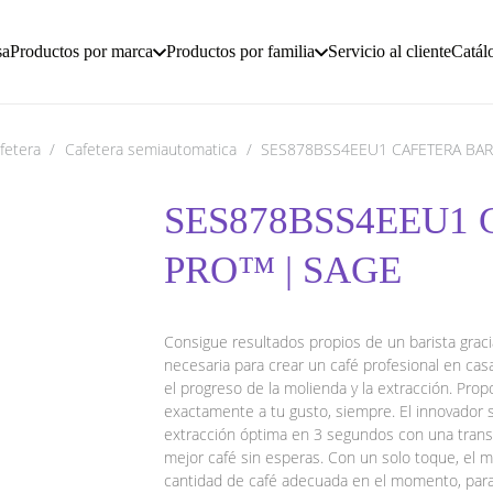
sa
Productos por marca
Productos por familia
Servicio al cliente
Catál
fetera
/
Cafetera semiautomatica
/
SES878BSS4EEU1 CAFETERA BAR
SES878BSS4EEU1 
PRO™ | SAGE
Consigue resultados propios de un barista gracia
necesaria para crear un café profesional en c
el progreso de la molienda y la extracción. Prop
exactamente a tu gusto, siempre. El innovador 
extracción óptima en 3 segundos con una transi
mejor café sin esperas. Con un solo toque, el mo
cantidad de café adecuada en el momento, para