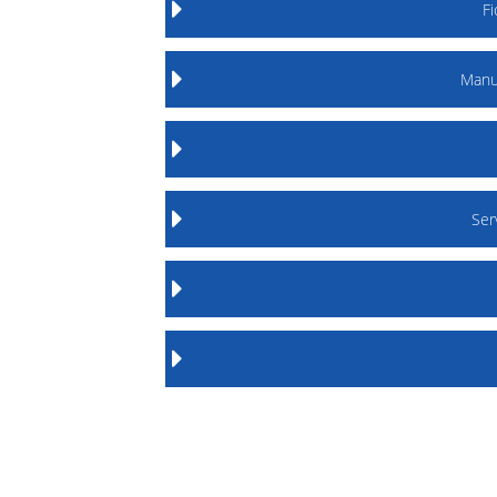
F
Manu
Ser