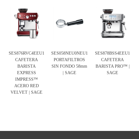
SES876RVC4EEU1
SES058NEU0NEU1
SES878BSS4EEU1
CAFETERA
PORTAFILTROS
CAFETERA
BARISTA
SIN FONDO 58mm
BARISTA PRO™ |
EXPRESS
| SAGE
SAGE
IMPRESS™
ACERO RED
VELVET | SAGE