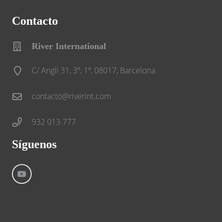
Contacto
River International
C/ Anglí 31, 3º, 1ª, 08017, Barcelona
contacto@riverint.com
932 013 777
Síguenos