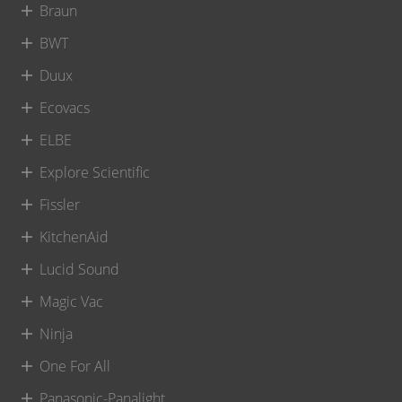
Braun
BWT
Duux
Ecovacs
ELBE
Explore Scientific
Fissler
KitchenAid
Lucid Sound
Magic Vac
Ninja
One For All
Panasonic-Panalight