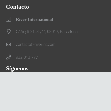
Contacto
River International
C/ Anglí 31, 3º, 1ª, 08017, Barcelona
contacto@riverint.com
932 013 777
Síguenos