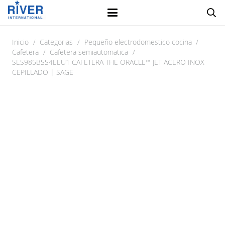
Inicio
/
Categorias
/
Pequeño electrodomestico cocina
/
Cafetera
/
Cafetera semiautomatica
/
SES985BSS4EEU1 CAFETERA THE ORACLE™ JET ACERO INOX
CEPILLADO | SAGE