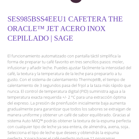
SES985BSS4EEU1 CAFETERA THE
ORACLE™ JET ACERO INOX
CEPILLADO | SAGE
El funcionamiento automatizado con pantalla táctil simplifica la
forma de preparar tu café favorito en tres sencillos pasos: moler,
infusionar y añadir leche. Puedes ajustar fácilmente la intensidad del
café, la textura y la temperatura de la leche para prepararlo a tu
gusto. Con el sistema de calentamiento ThermoJet®, el tiempo de
calentamiento de 3 segundos pasa del frijol a la taza más rápido que
nunca. El control de temperatura digital (PID) suministra agua a la
temperatura exacta requerida +/- 2 °C para una extracción óptima
del expreso. La presión de preinfusión inicialmente baja aumenta
gradualmente para garantizar que todos los sabores se extraigan de
manera uniforme y obtener un café de sabor equilibrado. Gracias al
sistema Auto MilQ™ podrás obtener la textura de la espuma perfecta
con cualquier tipo de leche ya sea entera, de almendra, avena, soja..
Selecciona el tipo de leche que desees y obtendrás la espuma
perfecta. Y para hacer el café perfecto incluye 11 programas