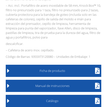
– Acc. incl.: Portafiltro de acero inoxidable de 58 mm, Knock Box™ 10,
filtro no presurizado para 1 taza, filtro no presurizado para 2 tazas,
cubierta protectora para la bandeja de goteo (incluida solo en las
cafeteras de colores), cepillo de salida del molido e imán para
extracción del prensador, cepillo de limpieza, herramienta de
limpieza para punta del vaporizador, llave Allen, disco de limpieza,
pastillas de limpieza, tira de prueba para la dureza del agua, filtro de
agua y portafiltros, polvo para
descalcificar.
– Cafetera de acero inox. cepillado.
Código de Barras: 9355973120080 – Unidades de Embalaje: 1
Ficha de producto
Manual de instrucciones
Catálogo