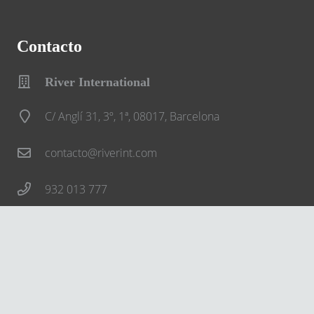
Contacto
River International
C/ Anglí 31, 3º, 1ª, 08017, Barcelona
contacto@riverint.com
932 013 777
Síguenos