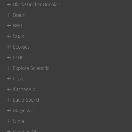
Black+Decker Bricolaje
Braun
BWT
Duux
Ecovacs
ELBE
Explore Scientific
Fissler
KitchenAid
Lucid Sound
Magic Vac
Ninja
One For All