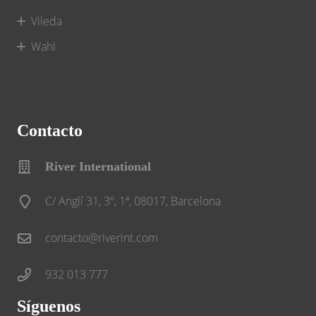
Vileda
Wahl
Contacto
River International
C/ Anglí 31, 3º, 1ª, 08017, Barcelona
contacto@riverint.com
932 013 777
Síguenos