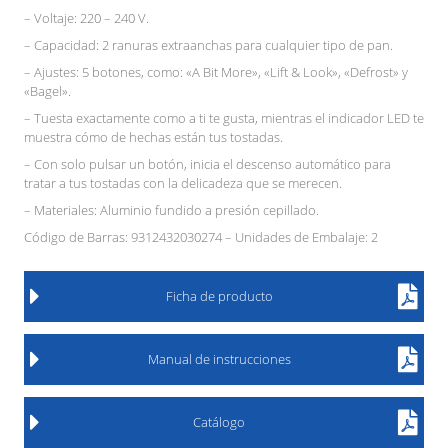
– Voltaje: 220 – 240 V.
– Capacidad: 2 ranuras extraanchas para cualquier tipo de pan.
– Ajustes: 5 botones, como: «A Bit More», «Lift & Look», «Defrost» y
«Bagel».
– Tuesta exactamente como a ti te gusta, mientras el indicador LED te
muestra cómo de hechas están tus tostadas.
– Con solo pulsar un botón, inicia el descenso automático para
tratar a tus tostadas con la delicadeza que se merecen.
– Materiales: Aluminio fundido a presión cepillado.
Código de Barras: 9312432030274 – Unidades de Embalaje: 2
Ficha de producto
Manual de instrucciones
Catálogo