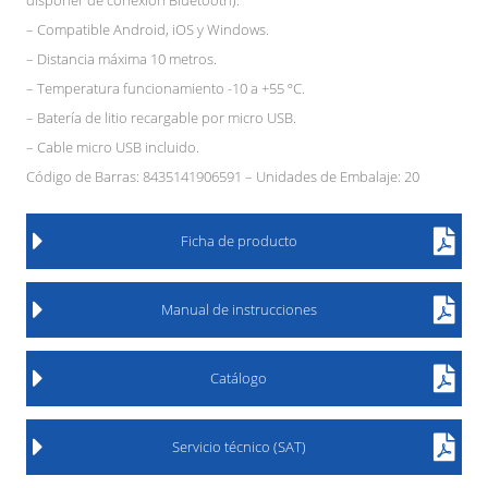
disponer de conexión Bluetooth).
– Compatible Android, iOS y Windows.
– Distancia máxima 10 metros.
– Temperatura funcionamiento -10 a +55 ºC.
– Batería de litio recargable por micro USB.
– Cable micro USB incluido.
Código de Barras: 8435141906591 – Unidades de Embalaje: 20
Ficha de producto
Manual de instrucciones
Catálogo
Servicio técnico (SAT)