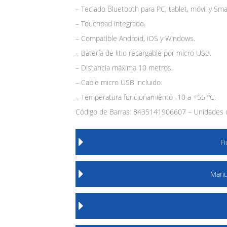
– Teclado Bluetooth para PC, tablet, móvil y Sm
– Touchpad integrado.
– Compatible Android, iOS y Windows.
– Batería de litio recargable por micro USB.
– Distancia máxima 10 metros.
– Cable micro USB incluido.
– Temperatura funcionamiento -10 a +55 ºC.
Código de Barras: 8435141906607 – Unidades 
F
Manu