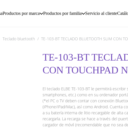
sa
Productos por marca
Productos por familia
Servicio al cliente
Catál
/
Teclado bluetooth
/
TE-103-BT TECLADO BLUETOOTH SLIM CON T
TE-103-BT TECL
CON TOUCHPAD N
El teclado ELBE TE-103-BT le permitirá escribir 
smartphones, etc.) como en su ordenador portá
(*el PC o TV deben contar con conexión Blueto
(iPhone/iPad/Mac), así como Android. Cuenta co
a su batería interna de litio recargable de alta 
recargarla. La recarga se hace a través del puer
cargador de móvil (recomendable que no sea de ca