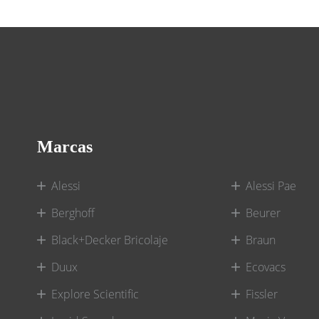
Marcas
Alessi
Alessi Pae
Berghoff
Beurer
Black+Decker Bricolaje
Braun
Duux
Ecovacs
Explore Scientific
Fissler