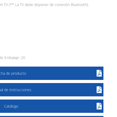
art TV (** La TV debe disponer de conexión Bluetooth).
de Embalaje: 20
icha de producto
al de instrucciones
Catálogo