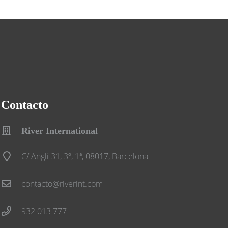
Contacto
River International
C/ Anglí 31, 3º, 1ª, 08017, Barcelona
contacto@riverint.com
932 013 777