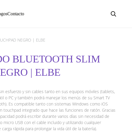
ogos
Contacto
OUCHPAD NEGRO | ELBE
ADO BLUETOOTH SLIM
EGRO | ELBE
sin esfuerzo y sin cables tanto en sus equipos móviles (tablets,
til o PC y también podrá manejar los menús de su Smart TV
oth). Es compatible tanto con sistemas Windows como iOS
n touchpad integrado que hace las funciones de ratón. Gracias
capacidad podrá escribir durante varios días sin necesidad de
to micro USB con el cable incluido y utilizando cualquier
rga rápida para prolongar la vida útil de la batería).