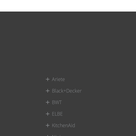
Ariete
Black+Decker
BWT
ELBE
KitchenAid