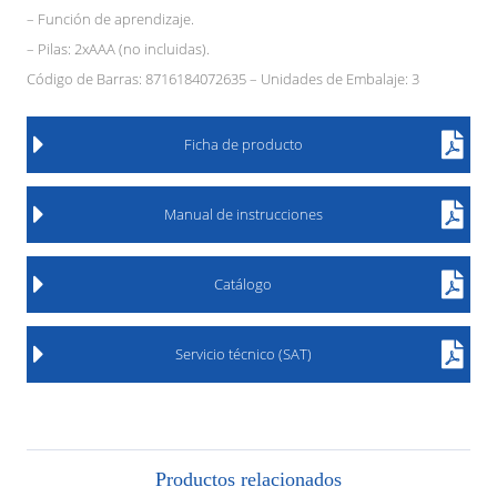
– Función de aprendizaje.
– Pilas: 2xAAA (no incluidas).
Código de Barras: 8716184072635 – Unidades de Embalaje: 3
Ficha de producto
Manual de instrucciones
Catálogo
Servicio técnico (SAT)
Productos relacionados