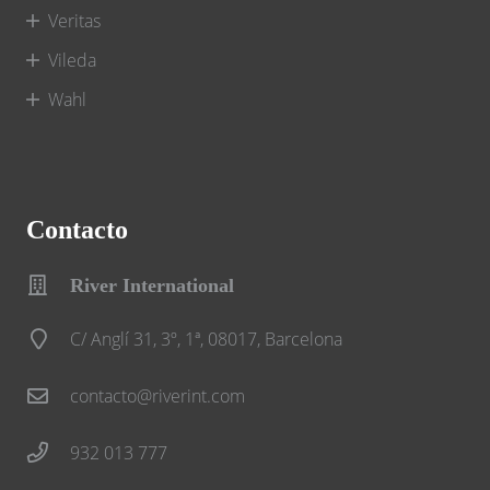
Veritas
Vileda
Wahl
Contacto
River International
C/ Anglí 31, 3º, 1ª, 08017, Barcelona
contacto@riverint.com
932 013 777