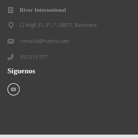
River International
C/ Anglí 31, 3º, 1ª, 08017, Barcelona
contacto@riverint.com
932 013 777
Síguenos