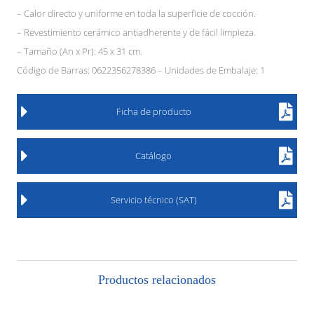
– Calor directo y uniforme en toda la superficie de cocción.
– Revestimiento cerámico antiadherente y de fácil limpieza.
– Tamaño (An x Pr): 45 x 31 cm.
Código de Barras: 0622356278386 – Unidades de Embalaje: 1
Ficha de producto
Catálogo
Servicio técnico (SAT)
Productos relacionados