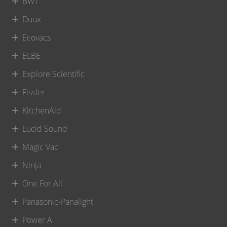
BWT
Duux
Ecovacs
ELBE
Explore Scientific
Fissler
KitchenAid
Lucid Sound
Magic Vac
Ninja
One For All
Panasonic-Panalight
Power A