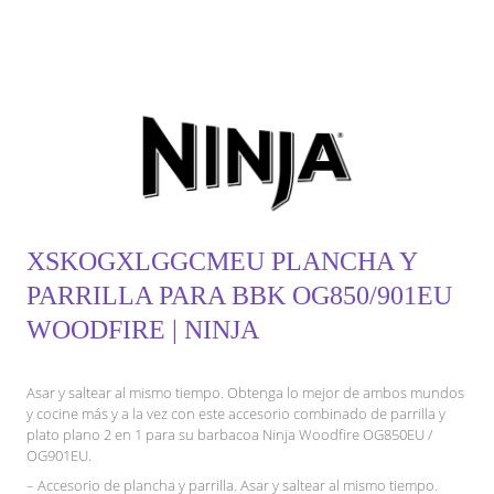
XSKOGXLGGCMEU PLANCHA Y
PARRILLA PARA BBK OG850/901EU
WOODFIRE | NINJA
Asar y saltear al mismo tiempo. Obtenga lo mejor de ambos mundos
y cocine más y a la vez con este accesorio combinado de parrilla y
plato plano 2 en 1 para su barbacoa Ninja Woodfire OG850EU /
OG901EU.
– Accesorio de plancha y parrilla. Asar y saltear al mismo tiempo.