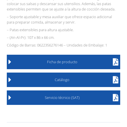
colocar sus salsas y descansar sus utensilios. Además, las patas
extensibles permiten que se ajuste a la altura de cocción deseada.
– Soporte ajustable y mesa auxiliar que ofrece espacio adicional
para preparar comida, almacenar y servir.
– Patas extensibles para altura ajustable.
– (An-Al-Pr): 107 x 86 x 66 cm.
Código de Barras: 0622356276146 – Unidades de Embalaje: 1
Ficha de producto
Catálogo
Servicio técnico (SAT)