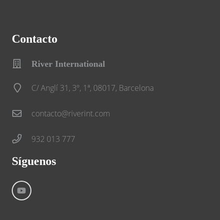
Contacto
River International
C/ Anglí 31, 3º, 1ª, 08017, Barcelona
contacto@riverint.com
932 013 777
Síguenos