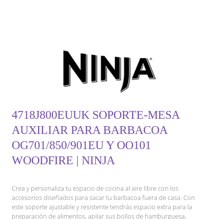
4718J800EUUK SOPORTE-MESA
AUXILIAR PARA BARBACOA
OG701/850/901EU Y OO101
WOODFIRE | NINJA
Crea y personaliza tu espacio de cocina al aire libre con los
accesorios diseñados para sacar tu barbacoa fuera de casa. Con
este soporte ajustable y resistente tendrás espacio extra para la
preparación de alimentos, apilar sus bollos de hamburguesa,