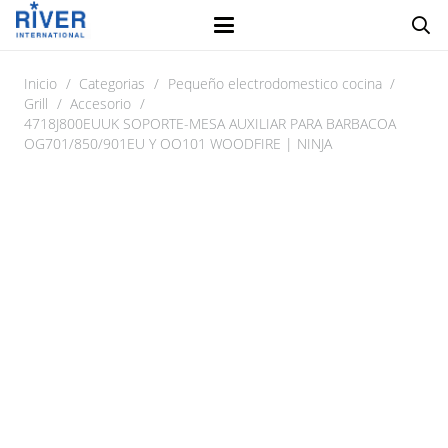
Inicio
/
Categorias
/
Pequeño electrodomestico cocina
/
Grill
/
Accesorio
/
4718J800EUUK SOPORTE-MESA AUXILIAR PARA BARBACOA
OG701/850/901EU Y OO101 WOODFIRE | NINJA