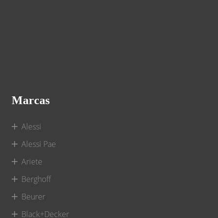
Marcas
Alessi
Alessi Pae
Ariete
Berghoff
Beurer
Black+Decker