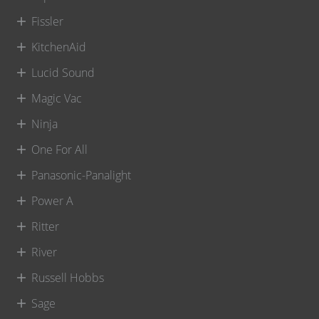
Fissler
KitchenAid
Lucid Sound
Magic Vac
Ninja
One For All
Panasonic-Panalight
Power A
Ritter
River
Russell Hobbs
Sage