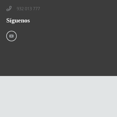
932 013 777
Síguenos
©
River International – Copyright All Rights Reserved
Aviso Legal
Condiciones generales