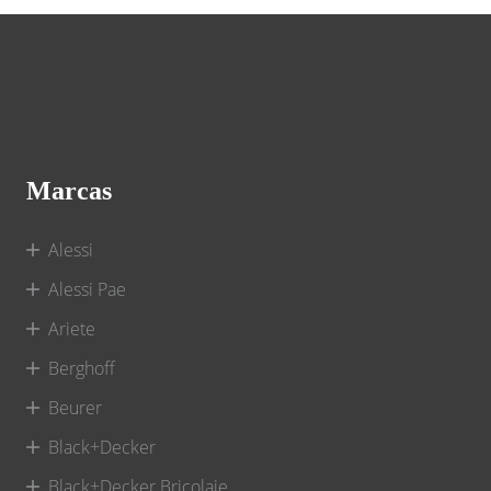
Marcas
Alessi
Alessi Pae
Ariete
Berghoff
Beurer
Black+Decker
Black+Decker Bricolaje