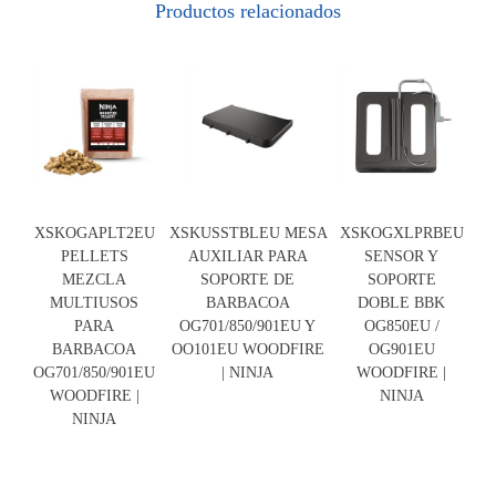
Productos relacionados
XSKOGAPLT2EU
XSKUSSTBLEU MESA
XSKOGXLPRBEU
PELLETS
AUXILIAR PARA
SENSOR Y
MEZCLA
SOPORTE DE
SOPORTE
MULTIUSOS
BARBACOA
DOBLE BBK
PARA
OG701/850/901EU Y
OG850EU /
BARBACOA
OO101EU WOODFIRE
OG901EU
OG701/850/901EU
| NINJA
WOODFIRE |
WOODFIRE |
NINJA
NINJA