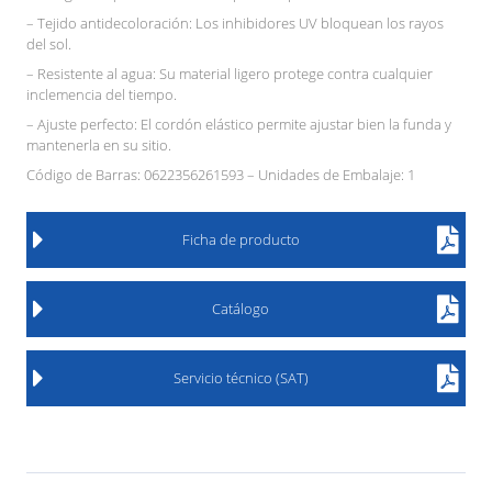
– Tejido antidecoloración: Los inhibidores UV bloquean los rayos
del sol.
– Resistente al agua: Su material ligero protege contra cualquier
inclemencia del tiempo.
– Ajuste perfecto: El cordón elástico permite ajustar bien la funda y
mantenerla en su sitio.
Código de Barras: 0622356261593 – Unidades de Embalaje: 1
Ficha de producto
Catálogo
Servicio técnico (SAT)