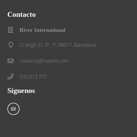
Contacto
River International
C/ Anglí 31, 3º, 1ª, 08017, Barcelona
contacto@riverint.com
932 013 777
Síguenos