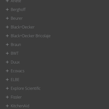
Ariete
Berghoff
Beurer
Black+Decker
Black+Decker Bricolaje
Braun
BWT
Duux
Ecovacs
ELBE
Explore Scientific
Fissler
KitchenAid