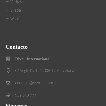
Veritas
Vileda
Wahl
Contacto
River International
C/ Anglí 31, 3º, 1ª, 08017, Barcelona
contacto@riverint.com
932 013 777
Síguenos