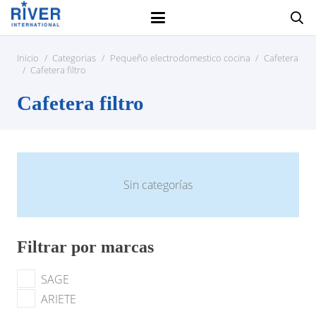
Inicio
/
Categorias
/
Pequeño electrodomestico cocina
/
Cafetera
/
Cafetera filtro
Cafetera filtro
Sin categorías
Filtrar por marcas
SAGE
ARIETE