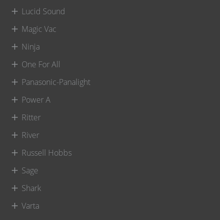
Lucid Sound
Magic Vac
Ninja
One For All
Panasonic-Panalight
Power A
Ritter
River
Russell Hobbs
Sage
Shark
Varta