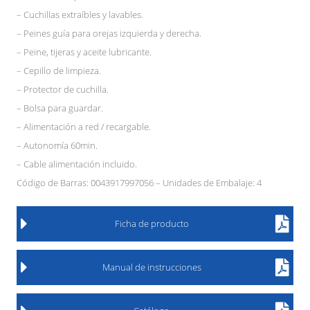
– Cuchillas extraíbles y lavables.
– Peines guía para orejas izquierda y derecha.
– Peine, tijeras y aceite lubricante.
– Cepillo de limpieza.
– Protector de cuchilla.
– Bolsa para guardar.
– Alimentación a red / recargable.
– Autonomía 60min.
– Cable alimentación incluido.
Código de Barras: 0043917997056 – Unidades de Embalaje: 4
Ficha de producto
Manual de instrucciones