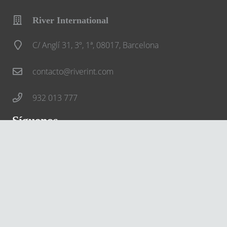
River International
C/ Anglí 31, 3º, 1ª, 08017, Barcelona
contacto@riverint.com
932 013 777
Síguenos