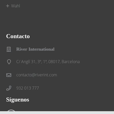
Wahl
Contacto
River International
C/ Anglí 31, 3º, 1ª, 08017, Barcelona
contacto@riverint.com
932 013 777
Síguenos