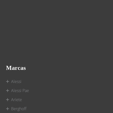
Marcas
Alessi
Alessi Pae
Ariete
Berghoff