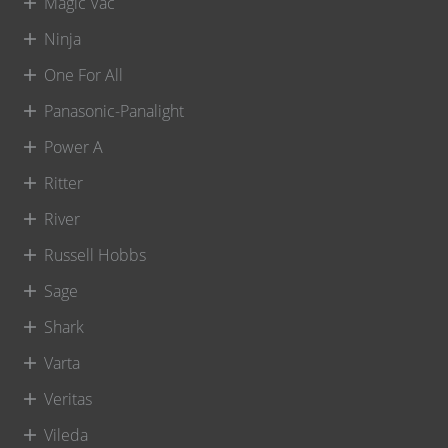
Magic Vac
Ninja
One For All
Panasonic-Panalight
Power A
Ritter
River
Russell Hobbs
Sage
Shark
Varta
Veritas
Vileda