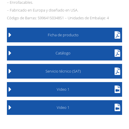
– Enrollacables.
– Fabricado en Europa y diseñado en USA.
Código de Barras: 5996415034851 – Unidades de Embalaje: 4
Ficha de producto
Catálogo
Servicio técnico (SAT)
Video 1
Video 1