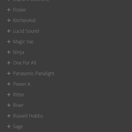
Fissler
KitchenAid
Lucid Sound
Magic Vac
Ninja
One For All
Panasonic-Panalight
Power A
Ritter
River
Russell Hobbs
Sage