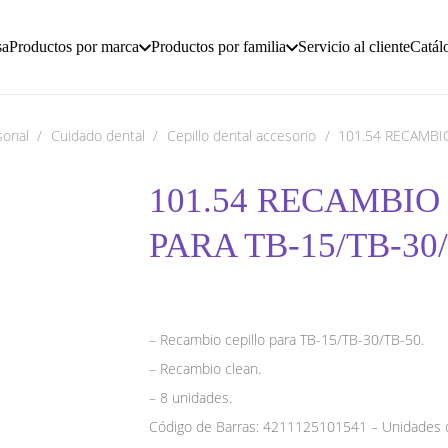
sa
Productos por marca
Productos por familia
Servicio al cliente
Catál
sonal
/
Cuidado dental
/
Cepillo dental accesorio
/
101.54 RECAMBIO
101.54 RECAMBIO 
PARA TB-15/TB-30
– Recambio cepillo para TB-15/TB-30/TB-50.
– Recambio clean.
– 8 unidades.
Código de Barras: 4211125101541 – Unidades 