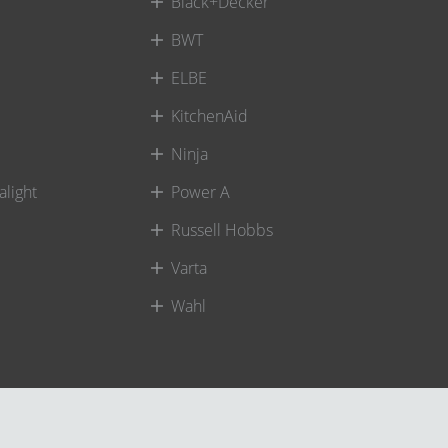
Black+Decker
BWT
ELBE
KitchenAid
Ninja
alight
Power A
Russell Hobbs
Varta
Wahl