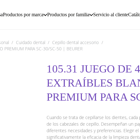
sa
Productos por marca
Productos por familia
Servicio al cliente
Catál
sonal
/
Cuidado dental
/
Cepillo dental accesorio
/
O PREMIUM PARA SC-30/SC-50 | BEURER
105.31 JUEGO DE
EXTRAÍBLES BL
PREMIUM PARA SC
Cuando se trata de cepillarse los dientes, cada
de los cabezales de cepillo. Desempeñan un pap
diferentes necesidades y preferencias. Elegir e
significativamente la eficacia de la limpieza den