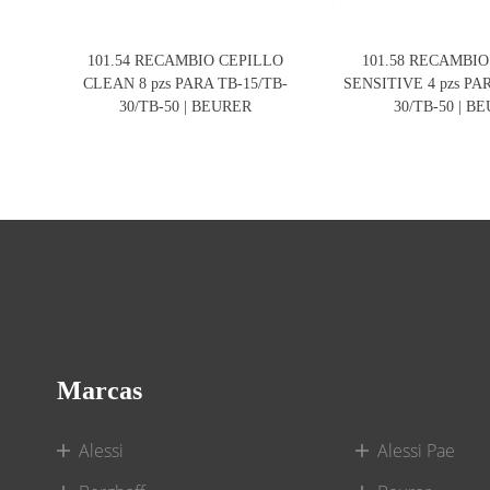
101.54 RECAMBIO CEPILLO
101.58 RECAMBI
CLEAN 8 pzs PARA TB-15/TB-
SENSITIVE 4 pzs PA
30/TB-50 | BEURER
30/TB-50 | B
Marcas
Alessi
Alessi Pae