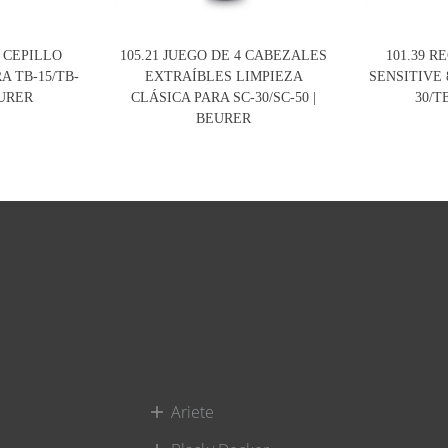
O CEPILLO
105.21 JUEGO DE 4 CABEZALES
101.39 R
RA TB-15/TB-
EXTRAÍBLES LIMPIEZA
SENSITIVE 8
EURER
CLÁSICA PARA SC-30/SC-50 |
30/T
BEURER
Ariete