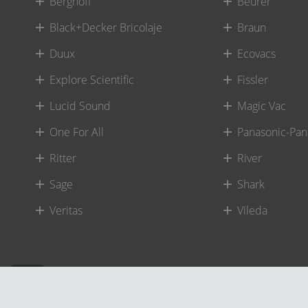
Berghoff
Beurer
Black+Decker Bricolaje
Braun
Duux
Ecovacs
Explore Scientific
Fissler
Lucid Sound
Magic Vac
One For All
Panasonic-Pan
Ritter
River
Sage
Shark
Veritas
Vileda