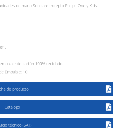
unidades de mano Sonicare excepto Philips One y Kids.
as1.
 embalaje de cartón 100% reciclado.
de Embalaje: 10
icha de producto
Catálogo
vicio técnico (SAT)