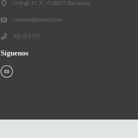
C/ Anglí 31, 3º, 1ª, 08017, Barcelona
contacto@riverint.com
932 013 777
Síguenos