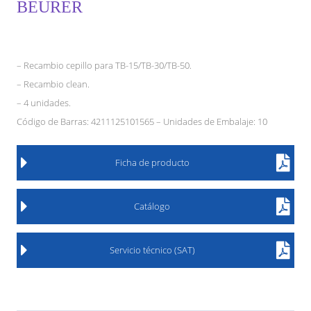
BEURER
– Recambio cepillo para TB-15/TB-30/TB-50.
– Recambio clean.
– 4 unidades.
Código de Barras: 4211125101565 – Unidades de Embalaje: 10
Ficha de producto
Catálogo
Servicio técnico (SAT)