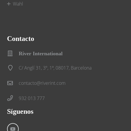
Wahl
Contacto
River International
C/ Anglí 31, 3º, 1ª, 08017, Barcelona
contacto@riverint.com
932 013 777
Síguenos