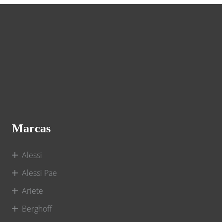
Marcas
Alessi
Alessi Pae
Ariete
Berghoff