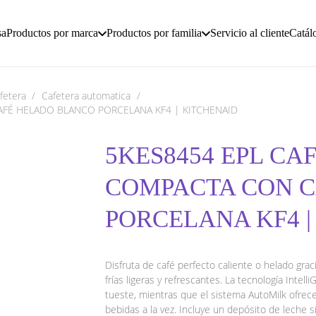
sa
Productos por marca
Productos por familia
Servicio al cliente
Catál
fetera
/
Cafetera automatica
/
AFÉ HELADO BLANCO PORCELANA KF4 | KITCHENAID
5KES8454 EPL CA
COMPACTA CON 
PORCELANA KF4 |
Disfruta de café perfecto caliente o helado gra
frías ligeras y refrescantes. La tecnología Intell
tueste, mientras que el sistema AutoMilk ofrece
bebidas a la vez. Incluye un depósito de lech