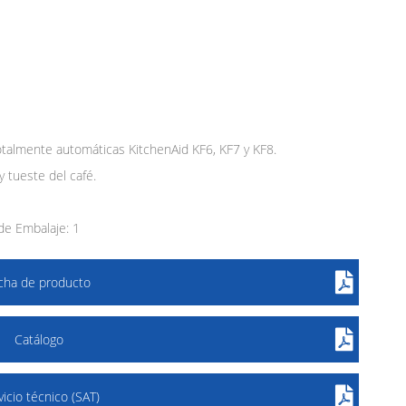
talmente automáticas KitchenAid KF6, KF7 y KF8.
y tueste del café.
e Embalaje: 1
icha de producto
Catálogo
vicio técnico (SAT)