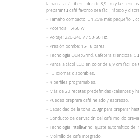
la pantalla táctil en color de 8,9 cm y la silenc
preparar tu café favorito sea fácil, rápido y di
– Tamaño compacto. Un 25% más pequeño1, co
– Potencia: 1.450 W.
– Voltaje: 220-240 V / 50-60 Hz.
– Presión bomba: 15-18 bares.
– Tecnología QuietGrind. Cafetera silenciosa. Cu
– Pantalla táctil LCD en color de 8,9 cm fácil de 
– 13 idiomas disponibles.
– 4 perfiles programables.
– Más de 20 recetas predefinidas (calientes y he
– Puedes preprara café helado y espresso.
– Capacidad de la tolva 250gr para preparar has
– Conducto de derivación del café molido previ
– Tecnología IntelliGrind: ajuste automático del m
– Molinillo de café integrado.