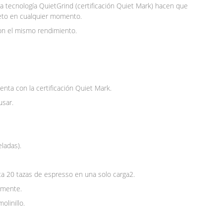
iosa tecnología QuietGrind (certificación Quiet Mark) hacen que
screto en cualquier momento.
n el mismo rendimiento.
enta con la certificación Quiet Mark.
usar.
ladas).
ta 20 tazas de espresso en una solo carga2.
amente.
olinillo.