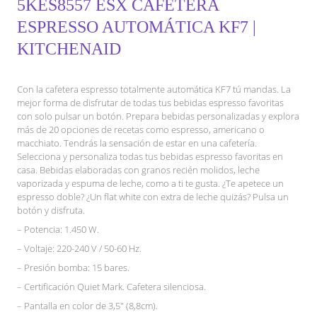
5KES8557 ESX CAFETERA
ESPRESSO AUTOMÁTICA KF7 |
KITCHENAID
Con la cafetera espresso totalmente automática KF7 tú mandas. La
mejor forma de disfrutar de todas tus bebidas espresso favoritas
con solo pulsar un botón. Prepara bebidas personalizadas y explora
más de 20 opciones de recetas como espresso, americano o
macchiato. Tendrás la sensación de estar en una cafetería.
Selecciona y personaliza todas tus bebidas espresso favoritas en
casa. Bebidas elaboradas con granos recién molidos, leche
vaporizada y espuma de leche, como a ti te gusta. ¿Te apetece un
espresso doble? ¿Un flat white con extra de leche quizás? Pulsa un
botón y disfruta.
– Potencia: 1.450 W.
– Voltaje: 220-240 V / 50-60 Hz.
– Presión bomba: 15 bares.
– Certificación Quiet Mark. Cafetera silenciosa.
– Pantalla en color de 3,5″ (8,8cm).