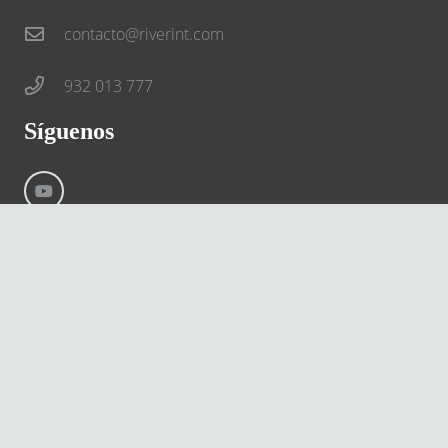
contacto@riverint.com
932 013 777
Síguenos