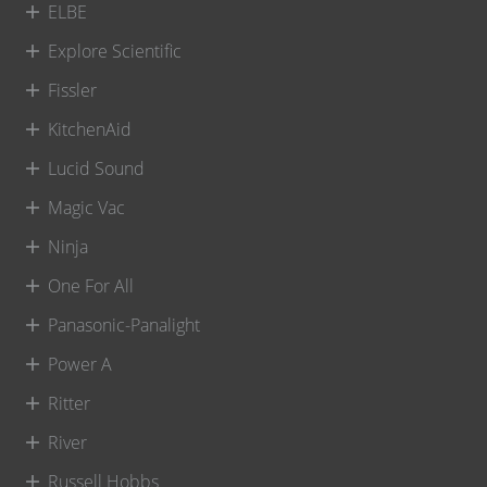
ELBE
Explore Scientific
Fissler
KitchenAid
Lucid Sound
Magic Vac
Ninja
One For All
Panasonic-Panalight
Power A
Ritter
River
Russell Hobbs