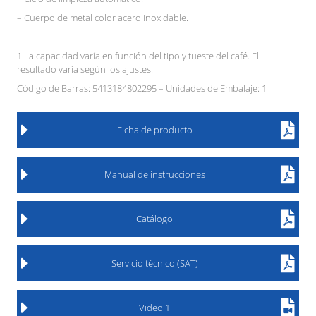
– Cuerpo de metal color acero inoxidable.
1 La capacidad varía en función del tipo y tueste del café. El
resultado varía según los ajustes.
Código de Barras: 5413184802295 – Unidades de Embalaje: 1
Ficha de producto
Manual de instrucciones
Catálogo
Servicio técnico (SAT)
Video 1