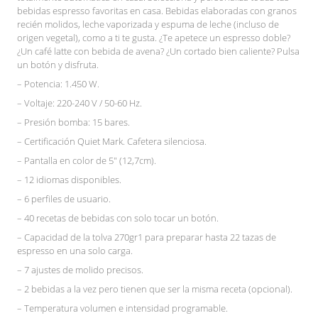
bebidas espresso favoritas en casa. Bebidas elaboradas con granos
recién molidos, leche vaporizada y espuma de leche (incluso de
origen vegetal), como a ti te gusta. ¿Te apetece un espresso doble?
¿Un café latte con bebida de avena? ¿Un cortado bien caliente? Pulsa
un botón y disfruta.
– Potencia: 1.450 W.
– Voltaje: 220-240 V / 50-60 Hz.
– Presión bomba: 15 bares.
– Certificación Quiet Mark. Cafetera silenciosa.
– Pantalla en color de 5″ (12,7cm).
– 12 idiomas disponibles.
– 6 perfiles de usuario.
– 40 recetas de bebidas con solo tocar un botón.
– Capacidad de la tolva 270gr1 para preparar hasta 22 tazas de
espresso en una solo carga.
– 7 ajustes de molido precisos.
– 2 bebidas a la vez pero tienen que ser la misma receta (opcional).
– Temperatura volumen e intensidad programable.