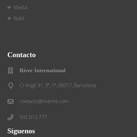
Vileda
Wahl
Contacto
River International
C/ Anglí 31, 3º, 1ª, 08017, Barcelona
contacto@riverint.com
932 013 777
Síguenos