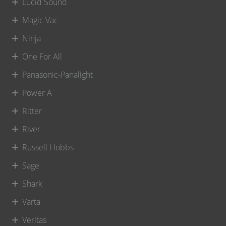
Lucid Sound
Magic Vac
Ninja
One For All
Panasonic-Panalight
Power A
Ritter
River
Russell Hobbs
Sage
Shark
Varta
Veritas