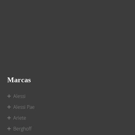
Marcas
Alessi
Alessi Pae
Ariete
Berghoff