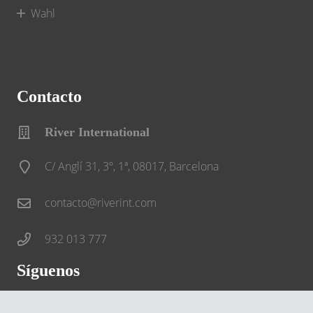
Wahl
Contacto
River International
C/ Anglí 31, 3º, 1ª, 08017, Barcelona
contacto@riverint.com
932 013 777
Síguenos