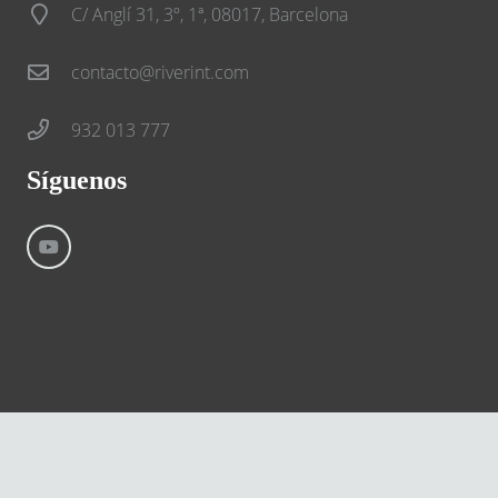
C/ Anglí 31, 3º, 1ª, 08017, Barcelona
contacto@riverint.com
932 013 777
Síguenos
©
River International – Copyright All Rights Reserved