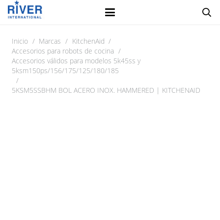
Inicio
/
Marcas
/
KitchenAid
/
Accesorios para robots de cocina
/
Accesorios válidos para modelos 5k45ss y
5ksm150ps/156/175/125/180/185
/
5KSM5SSBHM BOL ACERO INOX. HAMMERED | KITCHENAID