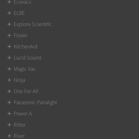
Ecovacs
ELBE
Explore Scientific
Fissler
KitchenAid
Lucid Sound
Magic Vac
Ninja
One For All
Panasonic-Panalight
Power A
Ritter
River