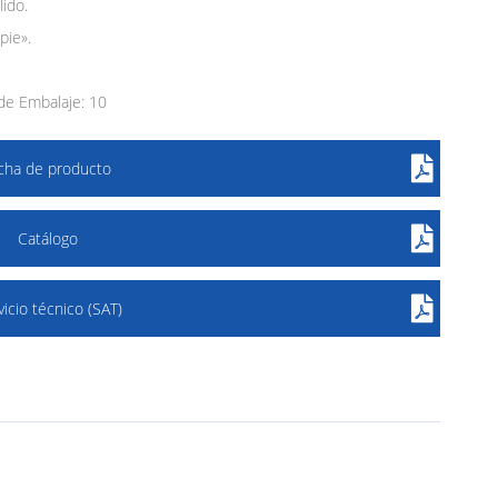
ido.
pie».
de Embalaje: 10
icha de producto
Catálogo
vicio técnico (SAT)