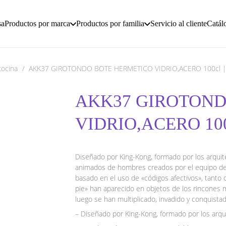
sa
Productos por marca
Productos por familia
Servicio al cliente
Catál
cocina
/
AKK37 GIROTONDO BOTE HERMETICO VIDRIO,ACERO 100cl |
AKK37 GIROTOND
VIDRIO,ACERO 100
Diseñado por King-Kong, formado por los arquite
animados de hombres creados por el equipo de 
basado en el uso de «códigos afectivos», tant
pie» han aparecido en objetos de los rincones m
luego se han multiplicado, invadido y conquistad
– Diseñado por King-Kong, formado por los arqu