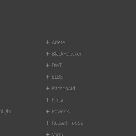
Ariete
Black+Decker
BWT
ELBE
KitchenAid
Ninja
alight
Power A
Russell Hobbs
Varta