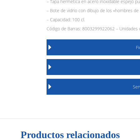
– Tapa hermética en acero inoxidable espejo pul
– Bote de vidrio con dibujo de los «hombres de 
– Capacidad: 100 cl.
Código de Barras: 8003299922062 – Unidades 
F
Ser
Productos relacionados