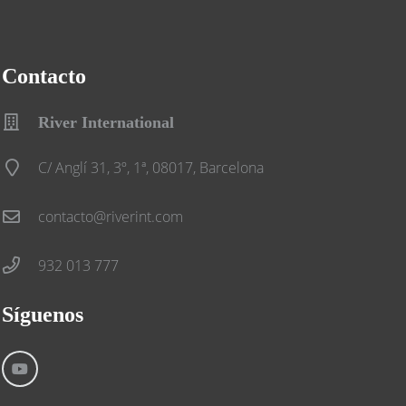
Contacto
River International
C/ Anglí 31, 3º, 1ª, 08017, Barcelona
contacto@riverint.com
932 013 777
Síguenos