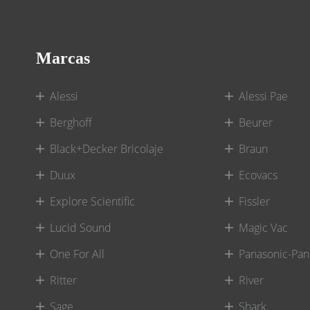
Marcas
Alessi
Alessi Pae
Berghoff
Beurer
Black+Decker Bricolaje
Braun
Duux
Ecovacs
Explore Scientific
Fissler
Lucid Sound
Magic Vac
One For All
Panasonic-Pan
Ritter
River
Sage
Shark