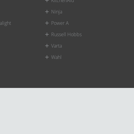
KitchenAid
Ninja
alight
Power A
Russell Hobbs
Varta
Wahl