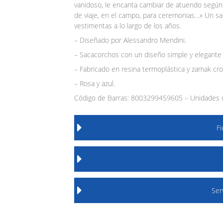
vanidoso, le encanta cambiar de atuendo según la 
de viaje, en el campo, para ceremonias…» Un sa
vestimentas a lo largo de los años.
– Diseñado por Alessandro Mendini.
– Sacacorchos con un diseño simple y elegante
– Fabricado en resina termoplástica y zamak cr
– Rosa y azul.
Código de Barras: 8003299459605 – Unidades d
F
Ser