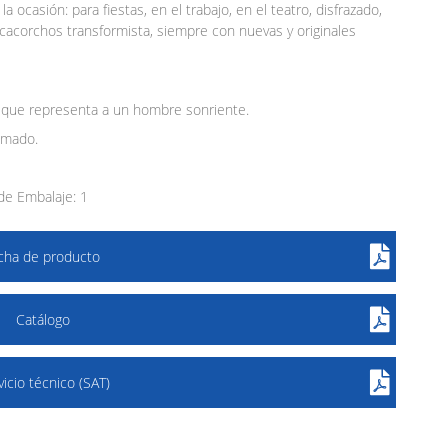
ocasión: para fiestas, en el trabajo, en el teatro, disfrazado,
cacorchos transformista, siempre con nuevas y originales
 que representa a un hombre sonriente.
omado.
e Embalaje: 1
icha de producto
Catálogo
vicio técnico (SAT)