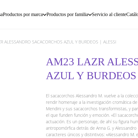
sa
Productos por marca
Productos por familia
Servicio al cliente
Catál
ZR ALESSANDRO SACACORCHOS AZUL Y BURDEOS | ALESSI
AM23 LAZR ALE
AZUL Y BURDEOS 
El sacacorchos Alessandro M. vuelve a la colecci
rendir homenaje a la investigación cromática de
Mendini y sus sacacorchos transformistas, y pa
el que funden función y emoción. «El sacacorch
actuación. Es un personaje, de ahí su figura hum
antropomórfica detrás de Anna G. y Alessandro 
caracteres únicos y distintivos: «Alessandro M.