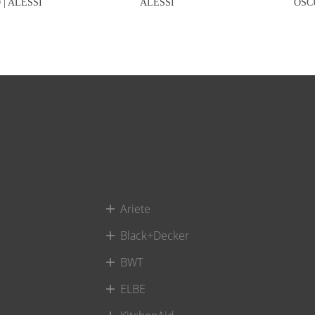
| ALESSI
ALESSI
OSC
Ariete
Black+Decker
BWT
ELBE