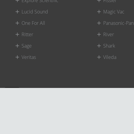
Explore Scientific
Fissler
Lucid Sound
Magic Vac
One For All
Panasonic-Pan
Ritter
River
Sage
Shark
Veritas
Vileda
©
River International – Copyright All Rights Reserved