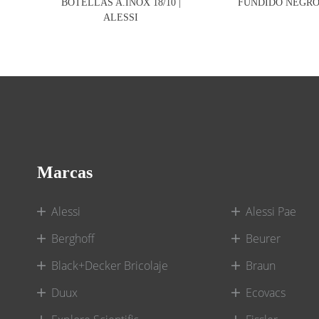
BOTELLAS A.INOX 18/10 |
FUNDIDO NEGRO 
ALESSI
Marcas
Alessi
Alessi Pae
Berghoff
Beurer
Black+Decker Bricolaje
Braun
Duux
Ecovacs