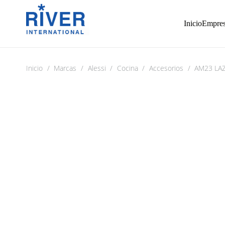
Inicio
Empre
Inicio
/
Marcas
/
Alessi
/
Cocina
/
Accesorios
/
AM23 LA