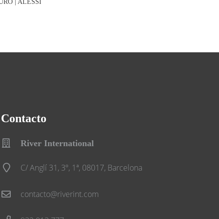
URO | ALESSI
Contacto
River International
C/ Anglí 31, 3º, 1ª, 08017, Barcelona
contacto@riverint.com