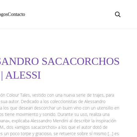
ogos
Contacto
SSANDRO SACACORCHOS
| ALESSI
ón Colour Tales, vestido con una nueva serie de trajes, para
 sua autor. Dedicado a los coleccionistas de Alessandro
ra los que desean descorchar un buen vino con un utensilio en
os tiene movimiento y sonido. Durante su uso, realiza una
ana», explicaba Alessandro Mendini al describir la inspiración
M., dos «amigos sacacorchos» a los que el autor dotó de
 es un poco torpe y gracioso, se retuerce sobre sí mismo […] es