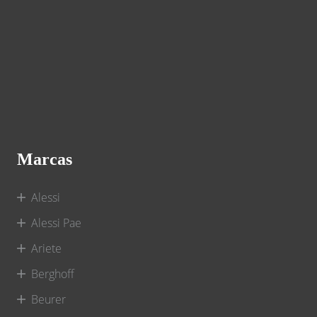
Marcas
Alessi
Alessi Pae
Ariete
Berghoff
Beurer