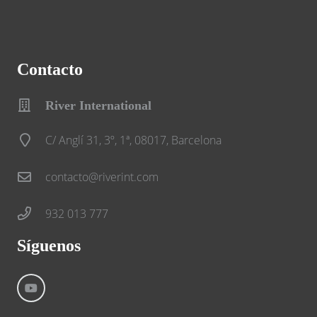
Contacto
River International
C/ Anglí 31, 3º, 1ª, 08017, Barcelona
contacto@riverint.com
932 013 777
Síguenos