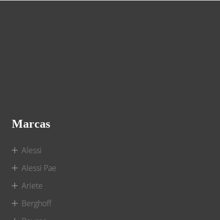
Marcas
Alessi
Alessi Pae
Ariete
Berghoff