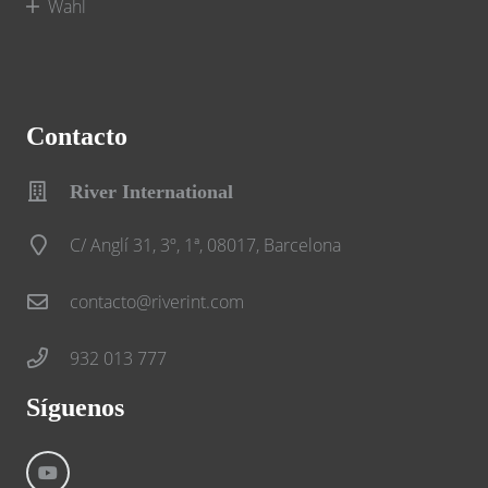
Wahl
Contacto
River International
C/ Anglí 31, 3º, 1ª, 08017, Barcelona
contacto@riverint.com
932 013 777
Síguenos