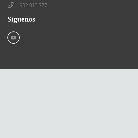
932 013 777
Síguenos
©
River International – Copyright All Rights Reserved
Aviso Legal