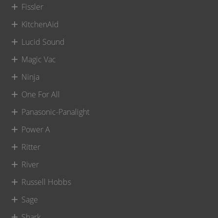
Fissler
KitchenAid
Lucid Sound
Magic Vac
Ninja
One For All
Panasonic-Panalight
Power A
Ritter
River
Russell Hobbs
Sage
Shark