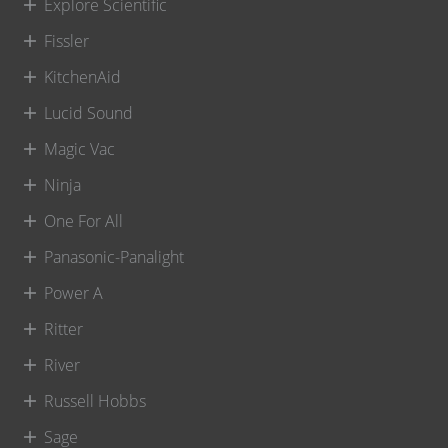
Explore Scientific
Fissler
KitchenAid
Lucid Sound
Magic Vac
Ninja
One For All
Panasonic-Panalight
Power A
Ritter
River
Russell Hobbs
Sage