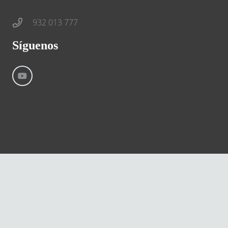
932 013 777
Síguenos
©
River International – Copyright All Rights Reserved
Aviso Legal