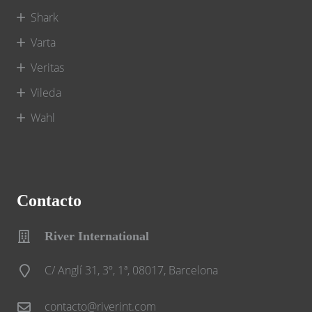
Shark
Varta
Veritas
Vileda
Wahl
Contacto
River International
C/ Anglí 31, 3º, 1ª, 08017, Barcelona
contacto@riverint.com