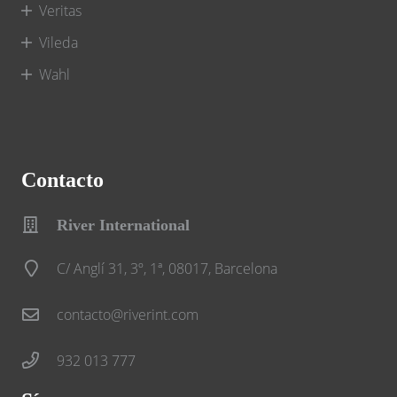
Veritas
Vileda
Wahl
Contacto
River International
C/ Anglí 31, 3º, 1ª, 08017, Barcelona
contacto@riverint.com
932 013 777