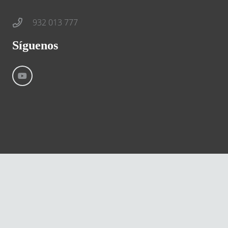
932 013 777
Síguenos
©
River International – Copyright All Rights Reserved
Aviso Legal