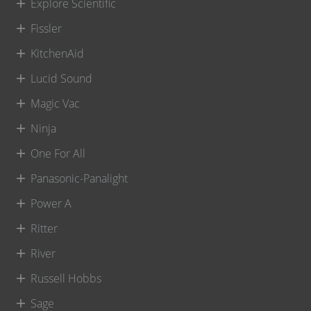
Explore Scientific
Fissler
KitchenAid
Lucid Sound
Magic Vac
Ninja
One For All
Panasonic-Panalight
Power A
Ritter
River
Russell Hobbs
Sage