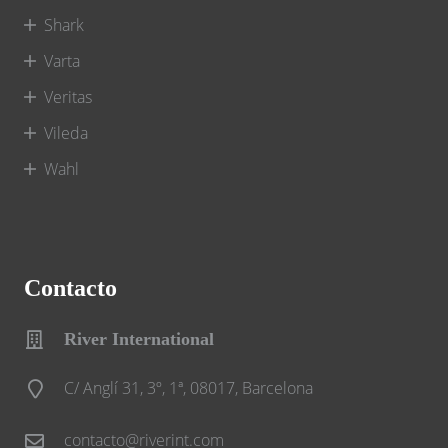
Shark
Varta
Veritas
Vileda
Wahl
Contacto
River International
C/ Anglí 31, 3º, 1ª, 08017, Barcelona
contacto@riverint.com