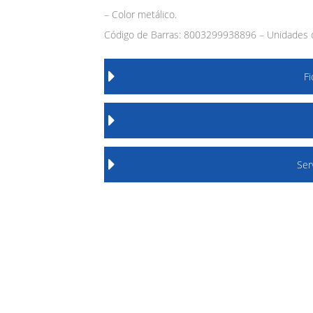
– Color metálico.
Código de Barras: 8003299938896 – Unidades d
F
Ser