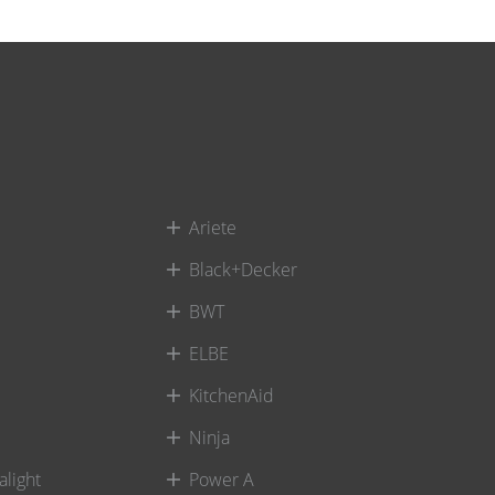
Ariete
Black+Decker
BWT
ELBE
KitchenAid
Ninja
alight
Power A