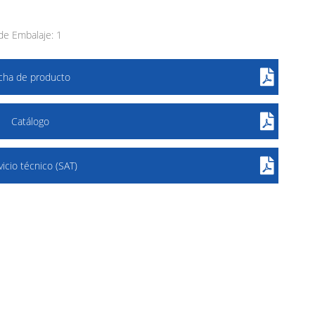
e Embalaje: 1
icha de producto
Catálogo
vicio técnico (SAT)