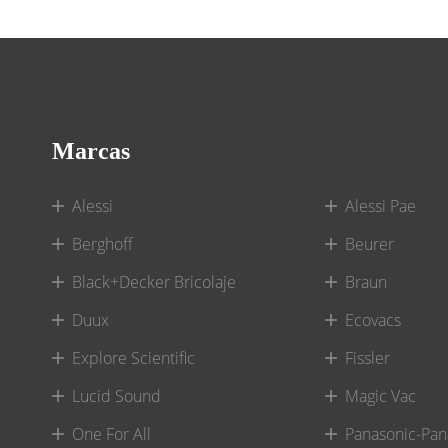
Marcas
Alessi
Alessi Pae
Berghoff
Beurer
Black+Decker Bricolaje
Braun
Duux
Ecovacs
Explore Scientific
Fissler
Lucid Sound
Magic Vac
One For All
Panasonic-Pan