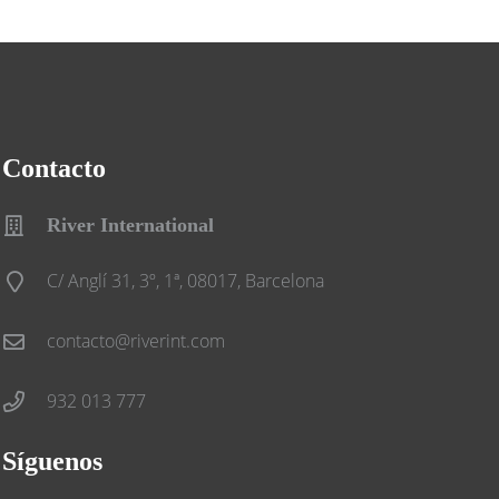
Contacto
River International
C/ Anglí 31, 3º, 1ª, 08017, Barcelona
contacto@riverint.com
932 013 777
Síguenos