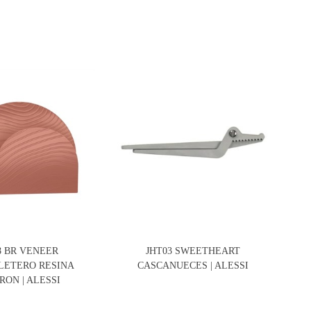
8 BR VENEER
JHT03 SWEETHEART
MW2
LETERO RESINA
CASCANUECES | ALESSI
ON | ALESSI