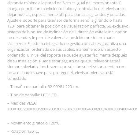
distancia mínima a la pared de 6 cm es igual de impresionante. El
mango permite un movimiento fluido y controlado del televisor sin
dejar huellas, especialmente útil para pantallas grandes y pesadas.
Ajuste el soporte para televisor de forma sencilla girándolo hasta
120° para obtener la posición de visualización perfecta. Su exclusivo
sistema de bloqueo de inclinación de 1 dirección evita la inclinación
no deseada y le permite volver a la posición predeterminada
fácilmente. El sistema integrado de gestión de cables garantiza una
organización ordenada de sus cables, manteniendo un aspecto
ordenado. El nivel del soporte se puede ajustar fácilmente después
de su instalación. Puede estar seguro de que su televisor estará
siempre nivelado. Los brazos que sujetan su televisor cuentan con
un acolchado suave para proteger el televisor mientras está
conectado.
– Tamaño de pantalla: 32-90”/81-229 cm.
– Tipo de pantalla: LCD/LED.
– Medidas VESA:
100×100/200×100/200×200/300×200/300×300/400×200/400×300/400×400/
– Movimiento giratorio 120°C.
– Rotación 120°C.