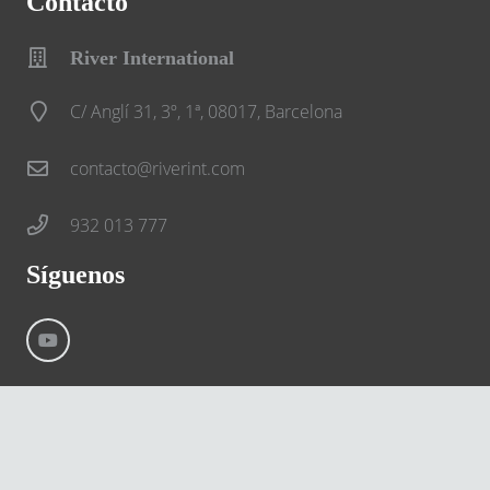
Contacto
River International
C/ Anglí 31, 3º, 1ª, 08017, Barcelona
contacto@riverint.com
932 013 777
Síguenos