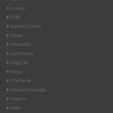
Ecovacs
ELBE
Explore Scientific
Fissler
KitchenAid
Lucid Sound
Magic Vac
Ninja
One For All
Panasonic-Panalight
Power A
Ritter