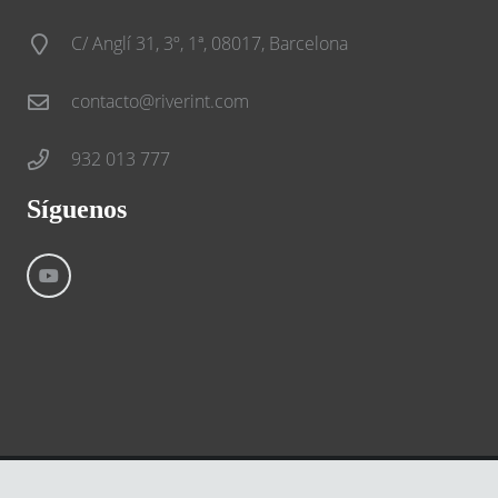
C/ Anglí 31, 3º, 1ª, 08017, Barcelona
contacto@riverint.com
932 013 777
Síguenos