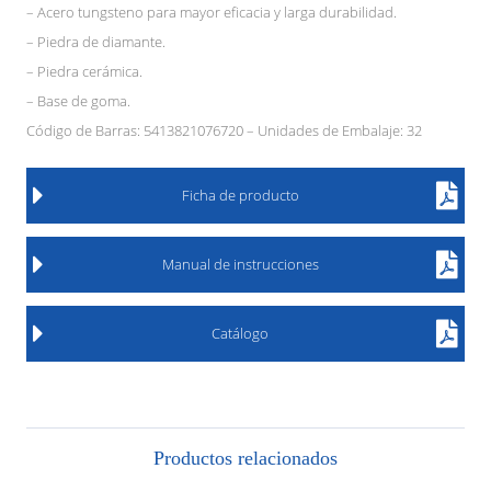
– Acero tungsteno para mayor eficacia y larga durabilidad.
– Piedra de diamante.
– Piedra cerámica.
– Base de goma.
Código de Barras: 5413821076720 – Unidades de Embalaje: 32
Ficha de producto
Manual de instrucciones
Catálogo
Productos relacionados