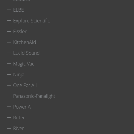
ELBE
Explore Scientific
Fissler
KitchenAid
Lucid Sound
Magic Vac
Ninja
One For All
Panasonic-Panalight
Power A
Ritter
River