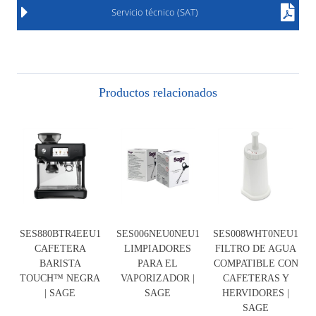
Servicio técnico (SAT)
Productos relacionados
SES880BTR4EEU1
SES006NEU0NEU1
SES008WHT0NEU1
CAFETERA
LIMPIADORES
FILTRO DE AGUA
BARISTA
PARA EL
COMPATIBLE CON
TOUCH™ NEGRA
VAPORIZADOR |
CAFETERAS Y
| SAGE
SAGE
HERVIDORES |
SAGE