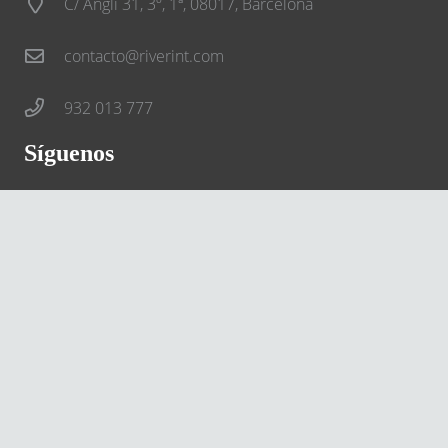
C/ Anglí 31, 3º, 1ª, 08017, Barcelona
contacto@riverint.com
932 013 777
Síguenos